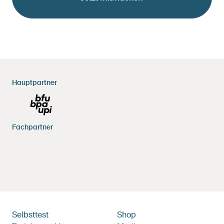
Footerbereich
Hauptpartner
Fachpartner
Hauptnavigation
Selbsttest
Metanavigation
Shop